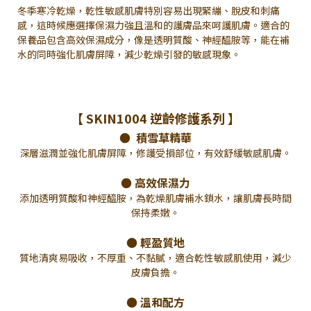
冬季寒冷乾燥，乾性敏感肌膚特別容易出現緊繃、脫皮和刺痛
感，這時候應選擇保濕力強且溫和的護膚品來呵護肌膚。適合的
保養品包含高效保濕成分，像是透明質酸、神經醯胺等，能在補
水的同時強化肌膚屏障，減少乾燥引發的敏感現象。
【 SKIN1004 逆齡修護系列 】
● 積雪草精華
深層滋潤並強化肌膚屏障，修護受損部位，有效舒緩敏感肌膚。
● 高效保濕力
添加透明質酸和神經醯胺，為乾燥肌膚補水鎖水，讓肌膚長時間
保持柔嫩。
● 輕盈質地
質地清爽易吸收，不厚重、不黏膩，適合乾性敏感肌使用，減少
皮膚負擔。
● 溫和配方