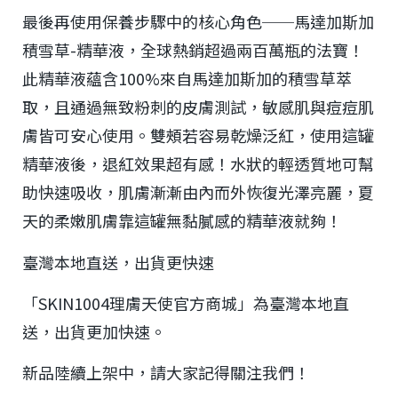
最後再使用保養步驟中的核心角色──馬達加斯加
積雪草-精華液，全球熱銷超過兩百萬瓶的法寶！
此精華液蘊含100%來自馬達加斯加的積雪草萃
取，且通過無致粉刺的皮膚測試，敏感肌與痘痘肌
膚皆可安心使用。雙頰若容易乾燥泛紅，使用這罐
精華液後，退紅效果超有感！水狀的輕透質地可幫
助快速吸收，肌膚漸漸由內而外恢復光澤亮麗，夏
天的柔嫩肌膚靠這罐無黏膩感的精華液就夠！
臺灣本地直送，出貨更快速
「SKIN1004理膚天使官方商城」為臺灣本地直
送，出貨更加快速。
新品陸續上架中，請大家記得關注我們！