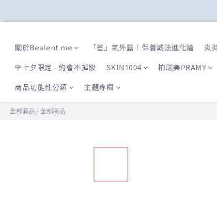
關於Bealent.me
「爸」氣外露！保養減法進化論
炎炎
🌹七夕限定 - 約會不掉妝
SKIN1004
柏瑞美PRAMY
商品功能性分類
主題專欄
全部商品
/
全部商品