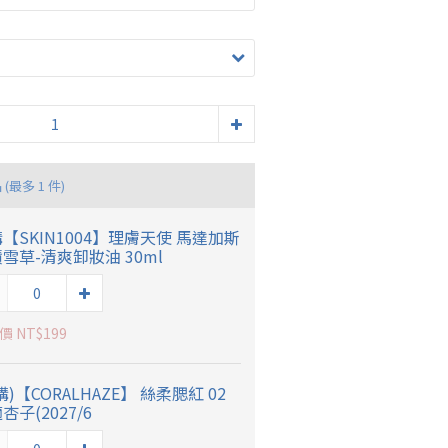
品
(最多 1 件)
【SKIN1004】理膚天使 馬達加斯
雪草-清爽卸妝油 30ml
 NT$199
購)【CORALHAZE】 絲柔腮紅 02
杏子(2027/6