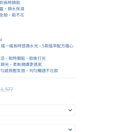
達到長時鎖妝
純露，鎖水保濕
蓋全臉，妝不花
l
，搖一搖長時透潤水光，5款植萃配方隨心
煥活、妝時服貼、妝後打光
水鎖光，柔軟親膚更透氣
利勻感微壓泵頭，均勻觸達不花妝
1,577