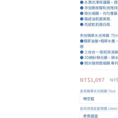
● 水潤光澤保護膜，
● 添加玻尿酸和玫瑰
● 微米細霧，均勻覆
● 霧感油肌選黑瓶
● 亮感乾肌選白瓶
多效精華水光噴霧  75m
●精華油層+精華水層
選
● 三效合一:妝前保濕
● 3D網紗鎖光膜，鎖
● 微米級微壓細霧 專
NT$1,097
NT$
多效精華水光噴霧 75ml
長效保濕定妝噴霧 100ml