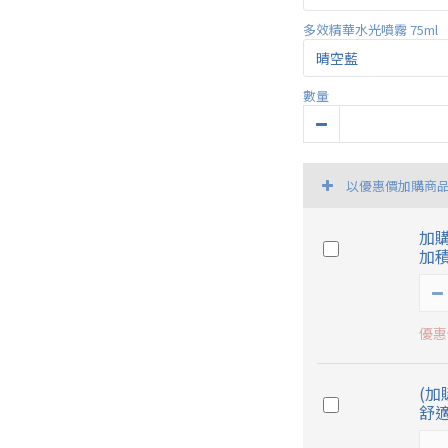
多效精華水光噴霧 75ml
數量
以優惠價加購商
加購
加積
優惠價
(加
舒適