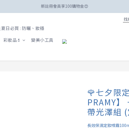
☀️「爸」氣外露！SKIN1004最高77折、柏瑞美最高82折
☀️「爸」氣外露！SKIN1004最高77折、柏瑞美最高82折
夏日必買 : 防曬、妝穩
彩妝品💄
變美小工具
🌹七夕限
PRAMY
帶光澤組 (
長效保濕定妝噴霧100m