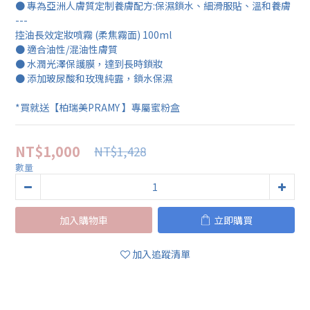
● 專為亞洲人膚質定制養膚配方:保濕鎖水、細滑服貼、溫和養膚
---
控油長效定妝噴霧 (柔焦霧面) 100ml
● 適合油性/混油性膚質
● 水潤光澤保護膜，達到長時鎖妝
● 添加玻尿酸和玫瑰純露，鎖水保濕
*買就送【柏瑞美PRAMY 】專屬蜜粉盒
NT$1,000
NT$1,428
數量
加入購物車
立即購買
加入追蹤清單