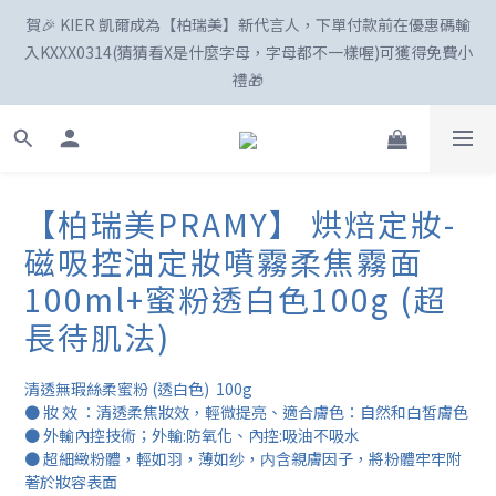
賀🎉 KIER 凱爾成為【柏瑞美】新代言人，下單付款前在優惠碼輸
☀️「爸」氣外露！SKIN1004最高77折、柏瑞美最高82折
入KXXX0314(猜猜看X是什麼字母，字母都不一樣喔)可獲得免費小
禮🎁
新註冊會員享100購物金😍
【柏瑞美PRAMY】 烘焙定妝-
磁吸控油定妝噴霧柔焦霧面
☀️「爸」氣外露！SKIN1004最高77折、柏瑞美最高82折
100ml+蜜粉透白色100g (超
長待肌法)
清透無瑕絲柔蜜粉 (透白色)  100g
● 妝 效 ：清透柔焦妝效，輕微提亮、適合膚色：自然和白皙膚色
● 外輸內控技術；外輸:防氧化、內控:吸油不吸水
● 超細緻粉體，輕如羽，薄如纱，内含親膚因子，將粉體牢牢附
著於妝容表面