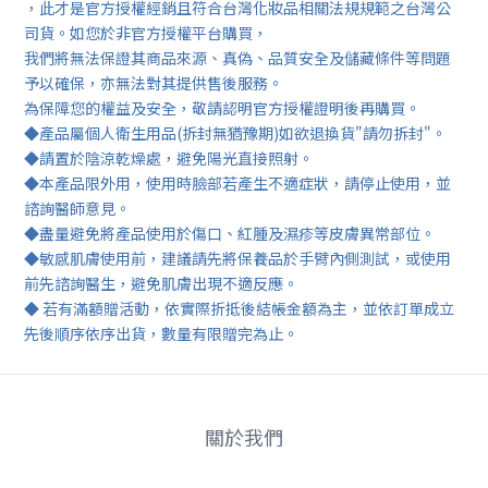
，此才是官方授權經銷且符合台灣化妝品相關法規規範之台灣公
司貨。如您於非官方授權平台購買，
我們將無法保證其商品來源、真偽、品質安全及儲藏條件等問題
予以確保，亦無法對其提供售後服務。
為保障您的權益及安全，敬請認明官方授權證明後再購買。
◆產品屬個人衛生用品(拆封無猶豫期)如欲退換貨"請勿拆封"。
◆請置於陰涼乾燥處，避免陽光直接照射。
◆本產品限外用，使用時臉部若產生不適症狀，請停止使用，並
諮詢醫師意見。
◆盡量避免將產品使用於傷口、紅腫及濕疹等皮膚異常部位。
◆敏感肌膚使用前，建議請先將保養品於手臂內側測試，或使用
前先諮詢醫生，避免肌膚出現不適反應。
◆ 若有滿額贈活動，依實際折抵後結帳金額為主，並依訂單成立
先後順序依序出貨，數量有限贈完為止。
關於我們