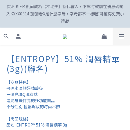
賀🎉 KIER 凱爾成為【柏瑞美】新代言人，下單付款前在優惠碼輸
☀️「爸」氣外露！SKIN1004最高77折、柏瑞美最高82折
入KXXX0314(猜猜看X是什麼字母，字母都不一樣喔)可獲得免費小
禮🎁
新註冊會員享100購物金😍
【ENTROPY】51% 潤唇精華
☀️「爸」氣外露！SKIN1004最高77折、柏瑞美最高82折
(3g)(聯名)
【商品特色】
最強水潤護唇精華💦
一滴光澤Q彈有感
還能身兼打亮的多功能商品
不分性別 輕鬆駕馭的時尚吊飾
【商品規格】
品名: ENTROPY 51% 潤唇精華 3g