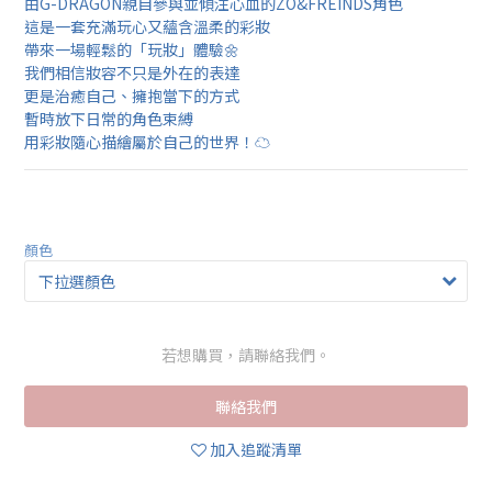
由G-DRAGON親自參與並傾注心血的ZO&FREINDS角色
這是一套充滿玩心又蘊含溫柔的彩妝
帶來一場輕鬆的「玩妝」體驗🌼
我們相信妝容不只是外在的表達
更是治癒自己、擁抱當下的方式
暫時放下日常的角色束縛
用彩妝隨心描繪屬於自己的世界！☁️
顏色
若想購買，請聯絡我們。
聯絡我們
加入追蹤清單