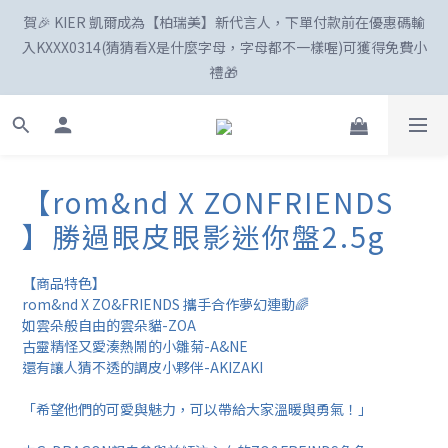
賀🎉 KIER 凱爾成為【柏瑞美】新代言人，下單付款前在優惠碼輸
☀️「爸」氣外露！SKIN1004最高77折、柏瑞美最高82折
入KXXX0314(猜猜看X是什麼字母，字母都不一樣喔)可獲得免費小
禮🎁
新註冊會員享100購物金😍
【rom&nd X ZONFRIENDS
】勝過眼皮眼影迷你盤2.5g
☀️「爸」氣外露！SKIN1004最高77折、柏瑞美最高82折
【商品特色】
rom&nd X ZO&FRIENDS 攜手合作夢幻連動🌈
如雲朵般自由的雲朵貓-ZOA
古靈精怪又愛湊熱鬧的小雛菊-A&NE
還有讓人猜不透的調皮小夥伴-AKIZAKI
「希望他們的可愛與魅力，可以帶給大家溫暖與勇氣！」