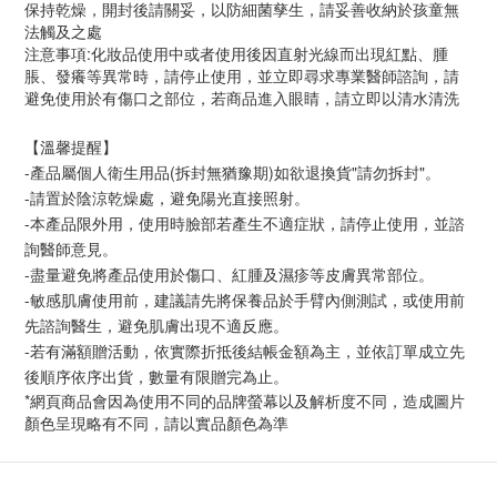
保持乾燥，開封後請關妥，以防細菌孳生，請妥善收納於孩童無
法觸及之處
注意事項:化妝品使用中或者使用後因直射光線而出現紅點、腫
脹、發癢等異常時，請停止使用，並立即尋求專業醫師諮詢，請
避免使用於有傷口之部位，若商品進入眼睛，請立即以清水清洗
【溫馨提醒】
-產品屬個人衛生用品(拆封無猶豫期)如欲退換貨"請勿拆封"。
-請置於陰涼乾燥處，避免陽光直接照射。
-本產品限外用，使用時臉部若產生不適症狀，請停止使用，並諮
詢醫師意見。
-盡量避免將產品使用於傷口、紅腫及濕疹等皮膚異常部位。
-敏感肌膚使用前，建議請先將保養品於手臂內側測試，或使用前
先諮詢醫生，避免肌膚出現不適反應。
-若有滿額贈活動，依實際折抵後結帳金額為主，並依訂單成立先
後順序依序出貨，數量有限贈完為止。
*網頁商品會因為使用不同的品牌螢幕以及解析度不同，造成圖片
顏色呈現略有不同，請以實品顏色為準