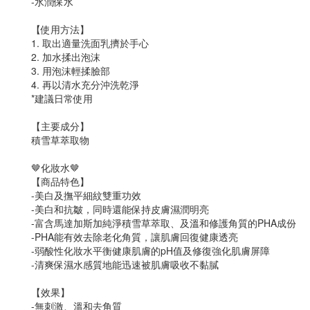
-水潤保水
【使用方法】
1. 取出適量洗面乳擠於手心
2. 加水揉出泡沫
3. 用泡沫輕揉臉部
4. 再以清水充分沖洗乾淨
*建議日常使用
【主要成分】
積雪草萃取物
🤎化妝水🤎
【商品特色】
-美白及撫平細紋雙重功效
-美白和抗皺，同時還能保持皮膚濕潤明亮
-富含馬達加斯加純淨積雪草萃取、及溫和修護角質的PHA成份
-PHA能有效去除老化角質，讓肌膚回復健康透亮
-弱酸性化妝水平衡健康肌膚的pH值及修復強化肌膚屏障
-清爽保濕水感質地能迅速被肌膚吸收不黏膩
【效果】
-無刺激、溫和去角質