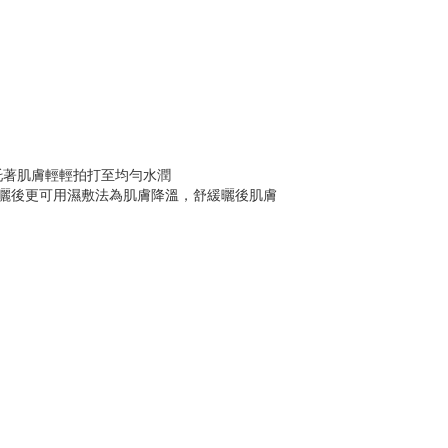
上托著肌膚輕輕拍打至均勻水潤
天日曬後更可用濕敷法為肌膚降溫，舒緩曬後肌膚