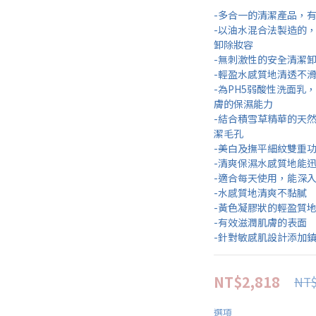
-多合一的清潔產品，
-以油水混合法製造的
卸除妝容
-無刺激性的安全清潔
-輕盈水感質地清透不
-為PH5弱酸性洗面
膚的保濕能力 
-結合積雪草精華的天
潔毛孔
-美白及撫平細紋雙重
-清爽保濕水感質地能
-適合每天使用，能深
-水感質地清爽不黏膩
-黃色凝膠狀的輕盈質
-有效滋潤肌膚的表面
-針對敏感肌設計添加
NT$2,818
NT$
選項