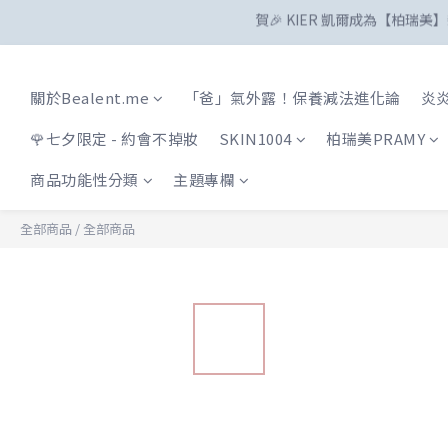
關於Bealent.me
「爸」氣外露！保養減法進化論
炎炎
🌹七夕限定 - 約會不掉妝
SKIN1004
柏瑞美PRAMY
商品功能性分類
主題專欄
全部商品
/
全部商品