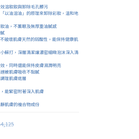
有效溶妝妝與卸除毛孔髒污
，「以油溶油」的原理來卸除彩妝，溫和地
卸妝油，不薰眼及無厚重油膩感
滑膩
乳，不破壞肌膚天然的弱酸性，能保持健康肌
然小蘇打，深層清潔讓濃密細緻泡沫深入清
功效，同時還能保持皮膚濕潤明亮
迅速被肌膚吸收不黏膩
入調理肌膚底層
地，能緊密附著深入肌膚
鎮靜肌膚的複合物成份
4,125