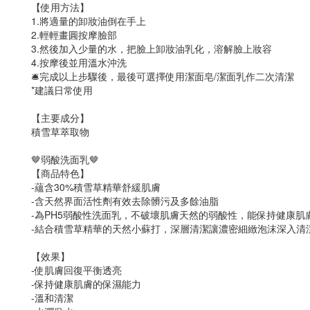
【使用方法】
1.將適量的卸妝油倒在手上
2.輕輕畫圓按摩臉部
3.然後加入少量的水，把臉上卸妝油乳化，溶解臉上妝容
4.按摩後並用溫水沖洗
🛎完成以上步驟後，最後可選擇使用潔面皂/潔面乳作二次清潔
*建議日常使用
【主要成分】
積雪草萃取物
🤎弱酸洗面乳🤎
【商品特色】
-蘊含30%積雪草精華舒緩肌膚
-含天然界面活性劑有效去除髒污及多餘油脂
-為PH5弱酸性洗面乳，不破壞肌膚天然的弱酸性，能保持健康肌
-結合積雪草精華的天然小蘇打，深層清潔讓濃密細緻泡沫深入清
【效果】
-使肌膚回復平衡透亮
-保持健康肌膚的保濕能力
-溫和清潔