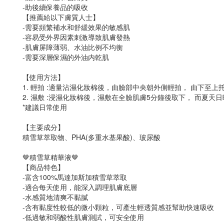
-助後續保養品的吸收
【推薦給以下膚質人士】
-需要頻繁補水和舒緩效果的敏感肌
-容易受外界因素刺激導致肌膚發熱
-肌膚屏障薄弱、水油比例不均衡
-需要深層保濕的外油内乾肌
【使用方法】
1. 輕拍 :適量沾濕化妝棉後，由臉部中央朝外側輕拍， 由下至
2. 濕敷 :浸濕化妝棉後，濕敷在全臉肌膚5分鐘後取下， 而夏
*建議日常使用
【主要成分】
積雪草萃取物、PHA(多重水基果酸)、玻尿酸
🤎積雪草精華液🤎
【商品特色】
-富含100%馬達加斯加積雪草萃取
-適合每天使用，能深入調理肌膚底層
-水感質地清爽不黏膩
-含有黏度性較低的微小顆粒，可產生輕透質感並幫助快速吸收
-低過敏和弱酸性肌膚測試，可安全使用