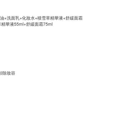
卸妝油+洗面乳+化妝水+積雪草精華液+舒緩面霜
精華液55ml+舒緩面霜75ml
卸除妝容