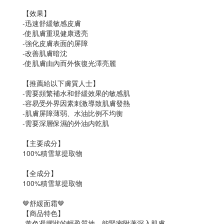
【效果】
-迅速舒緩敏感皮膚
-使肌膚重現健康透亮
-強化皮膚表面的屏障
-改善肌膚暗沈
-使肌膚由內而外恢復光澤亮麗
【推薦給以下膚質人士】
-需要頻繁補水和舒緩效果的敏感肌
-容易受外界因素刺激導致肌膚發熱
-肌膚屏障薄弱、水油比例不均衡
-需要深層保濕的外油内乾肌
【主要成分】
100%積雪草提取物
【全成分】
100%積雪草提取物
🤎舒緩面霜🤎
【商品特色】
-黃色凝膠狀的輕盈質地，能緊密附著深入肌膚