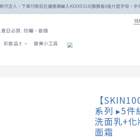
☀️「爸」氣外露！SKIN1004最高77折
新註冊會員享100購物金😍
☀️「爸」氣外露！SKIN1004最高77折
夏日必買 : 防曬、妝穩
彩妝品💄
變美小工具
【SKIN1
系列 ▸5
洗面乳+化
面霜