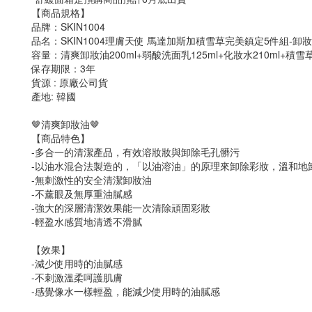
【商品規格】
品牌：SKIN1004
品名：SKIN1004理膚天使 馬達加斯加積雪草完美鎮定5件組-
容量：清爽卸妝油200ml+弱酸洗面乳125ml+化妝水210ml+積雪草
保存期限：3年
貨源 : 原廠公司貨
產地: 韓國
🤎清爽卸妝油🤎
【商品特色】
-多合一的清潔產品，有效溶妝妝與卸除毛孔髒污
-以油水混合法製造的，「以油溶油」的原理來卸除彩妝，溫和地
-無刺激性的安全清潔卸妝油
-不薰眼及無厚重油膩感
-強大的深層清潔效果能一次清除頑固彩妝
-輕盈水感質地清透不滑膩
【效果】
-減少使用時的油膩感
-不刺激溫柔呵護肌膚
-感覺像水一樣輕盈，能減少使用時的油膩感