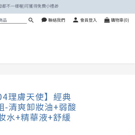
聯絡我們
會員登入
購物車(0)
立即購買
004理膚天使】經典
件組-清爽卸妝油+弱酸
妝水+精華液+舒緩