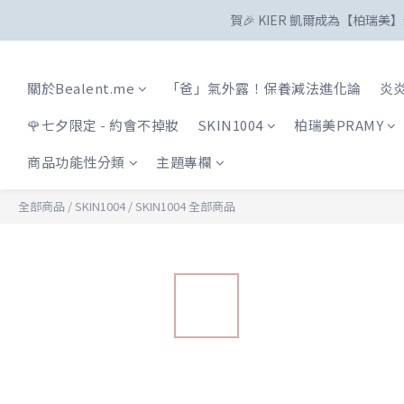
賀🎉 KIER 凱爾成為【柏瑞
關於Bealent.me
「爸」氣外露！保養減法進化論
炎炎
🌹七夕限定 - 約會不掉妝
SKIN1004
柏瑞美PRAMY
商品功能性分類
主題專欄
全部商品
/
SKIN1004
/
SKIN1004 全部商品