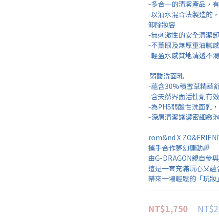
-多合一的清潔產品，
-以油水混合法製造的
卸除妝容
-無刺激性的安全清潔
-不薰眼及無厚重油膩
-輕盈水感質地清透不
 弱酸洗面乳 
-蘊含30%積雪草精華
-含天然界面活性劑有
-為PH5弱酸性洗面乳
-深層清潔讓濃密細緻
rom&nd X ZO&FRIEN
攜手合作夢幻連動🌈
由G-DRAGON親自參與
這是一套充滿玩心又蘊
帶來一場輕鬆的「玩妝」
NT$2
NT$1,750