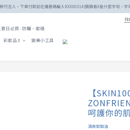
美】新代言人，下單付款前在優惠碼輸入KXXX0314(猜猜看X是什麼字母，
☀️「爸」氣外露！SKIN1004最高77折
新註冊會員享100購物金😍
夏日必買 : 防曬、妝穩
☀️「爸」氣外露！SKIN1004最高77折
彩妝品💄
變美小工具
【SKIN100
ZONFRI
呵護你的肌
清爽卸妝油