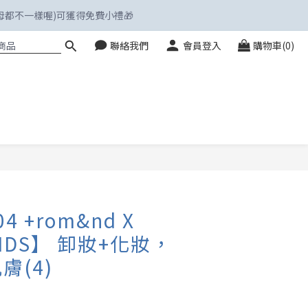
字母都不一樣喔)可獲得免費小禮🎁
聯絡我們
會員登入
購物車(0)
立即購買
4 +rom&nd X
ENDS】 卸妝+化妝，
膚(4)