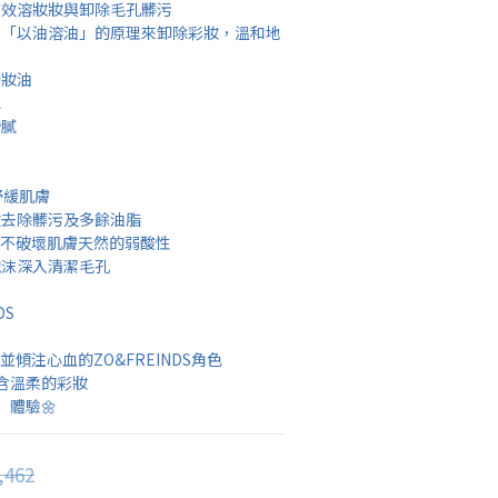
有效溶妝妝與卸除毛孔髒污
，「以油溶油」的原理來卸除彩妝，溫和地
卸妝油
感
滑膩
舒緩肌膚
效去除髒污及多餘油脂
，不破壞肌膚天然的弱酸性
泡沫深入清潔毛孔
DS
並傾注心血的ZO&FREINDS角色
含溫柔的彩妝
體驗🌼
,462