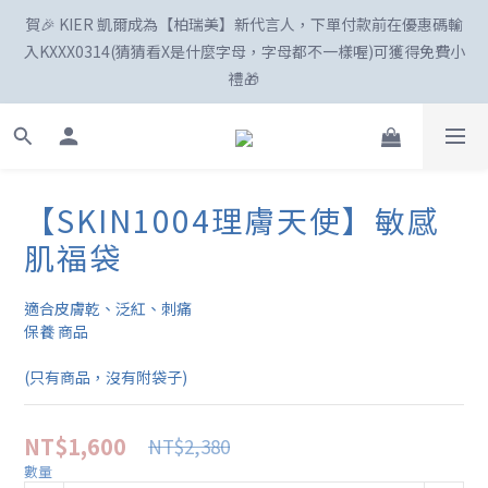
賀🎉 KIER 凱爾成為【柏瑞美】新代言人，下單付款前在優惠碼輸
☀️「爸」氣外露！SKIN1004最高77折
入KXXX0314(猜猜看X是什麼字母，字母都不一樣喔)可獲得免費小
禮🎁
新註冊會員享100購物金😍
【SKIN1004理膚天使】敏感
肌福袋
☀️「爸」氣外露！SKIN1004最高77折
適合皮膚乾、泛紅、刺痛
保養 商品
(只有商品，沒有附袋子)
NT$1,600
NT$2,380
數量