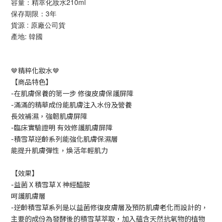
容量：精萃化妝水210ml
保存期限：3年
貨源 : 原廠公司貨
產地: 韓國
🤎精粹化妝水🤎
【商品特色】
-在肌膚保養的第一步 修復皮膚保護屏障
-滿滿的精華成份能肌膚注入水份及營養
長效補濕，強韌肌膚屏障
-臨床實驗證明 有效修護肌膚屏障
-積雪草逆齡系列能強化肌膚保濕層
能提升肌膚彈性，煥活年輕肌力
【效果】
-益菌 X 積雪草 X 神經醯胺
呵護肌膚層
-逆齡積雪草系列是以益菌修復皮膚層及預防肌膚老化而設計的，
主要的成份為發酵後的積雪草萃取，加入蘊含天然抗氧物的植物