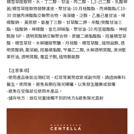
積雪草提取物、水、丁二醇、甘油、丙二醇、1,2-己二醇、乳酸桿
菌/積雪草提取物發酵濾液、聚甘油-10 月桂酸酯、丙烯酸酯/C10-
30 烷基丙烯酸酯交聯聚合物、海藻糖、泛醇、乙基己基甘油、檸
檬酸鈉、 黃原膠、氨基丁三醇、甘草酸二鉀、辛酸/癸酸甘油三
酯、植酸鈉、檸檬酸、氫化卵磷脂、聚甘油-10 肉荳蔻酸酯、神經
酰胺 NP、透明質酸鈉交聯聚合物、蔗糖二硬脂酸酯、羥基積雪草
酸、積雪草苷、水解糖胺聚醣、月桂酸、積雪草酸 , 植物甾醇, 透
明質酸鈉, 甜菜鹼, 羥基硬脂酸, 芐基乙二醇, 水解透明質酸, 澳洲堅
果籽油, 透明質酸, 覆盆子酮, 植物鞘氨醇
【注意事項】
-使用產品後如出現紅斑、紅斑等異常症狀或副作用，請諮詢專科
醫生。使用後，避免長期在陽光曝曬，以免發生腫脹或發癢
-避免在受傷部位使用本產品。
-儲存地方︰放在兒童接觸不到的地方&避免陽光直射