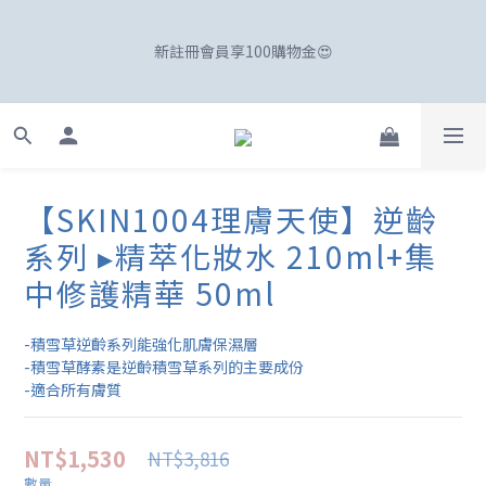
☀️「爸」氣外露！SKIN1004最高77折
新註冊會員享100購物金😍
☀️「爸」氣外露！SKIN1004最高77折
【SKIN1004理膚天使】逆齡
系列 ▸精萃化妝水 210ml+集
中修護精華 50ml
-積雪草逆齡系列能強化肌膚保濕層
-積雪草酵素是逆齡積雪草系列的主要成份
-適合所有膚質
NT$1,530
NT$3,816
數量