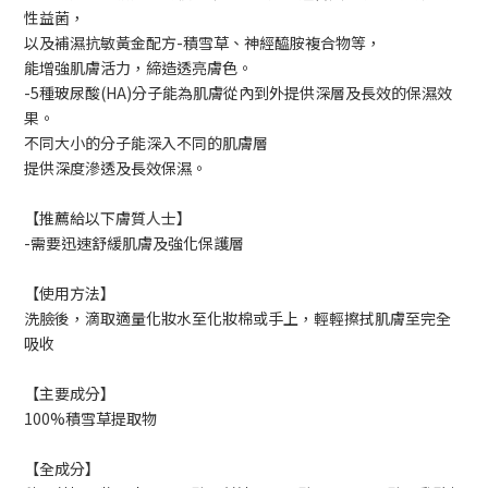
性益菌，
以及補濕抗敏黃金配方-積雪草、神經醯胺複合物等，
能增強肌膚活力，締造透亮膚色。
-5種玻尿酸(HA)分子能為肌膚從內到外提供深層及長效的保濕效
果。
不同大小的分子能深入不同的肌膚層
提供深度滲透及長效保濕。
【推薦給以下膚質人士】
-需要迅速舒緩肌膚及強化保護層
【使用方法】
洗臉後，滴取適量化妝水至化妝棉或手上，輕輕擦拭肌膚至完全
吸收
【主要成分】
100%積雪草提取物
【全成分】