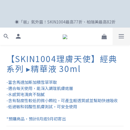
☀️「爸」氣外露！SKIN1004最高77折、柏瑞美最高82折
☀️「爸」氣外露！SKIN1004最高77折、柏瑞美最高82折
賀🎉 KIER 凱爾成為【柏瑞美】新代言人，下單付款前在優惠碼輸
入KXXX0314(猜猜看X是什麼字母，字母都不一樣喔)可獲得免費小
禮🎁
【SKIN1004理膚天使】經典
系列 ▸精華液 30ml
新註冊會員享100購物金😍
-富含馬達加斯加積雪草萃取
-適合每天使用，能深入調理肌膚底層
-水感質地清爽不黏膩
☀️「爸」氣外露！SKIN1004最高77折、柏瑞美最高82折
-含有黏度性較低的微小顆粒，可產生輕透質感並幫助快速吸收
-低過敏和弱酸性肌膚測試，可安全使用
*預購商品，預計8月底9月初寄出