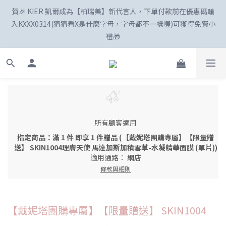
賀🎉 KIER 凱爾成為【柏瑞美】新代言人，下單付款前在優惠碼輸
☀️「爸」氣外露！SKIN1004最高77折
入KXXX0314(猜猜看X是什麼字母，字母都不一樣喔)可獲得免費小
禮🎁
新註冊會員享100購物金😍
☀️「爸」氣外露！SKIN1004最高77折
所有顧客適用
指定商品：滿 1 件 即享 1 件贈品 (【戴妮塔團購專屬】【限量贈
送】 SKIN1004理膚天使 馬達加斯加積雪草-水凝精華面膜 (單片))
適用通路：
網店
條款與細則
【戴妮塔團購專屬】【限量贈送】 SKIN1004