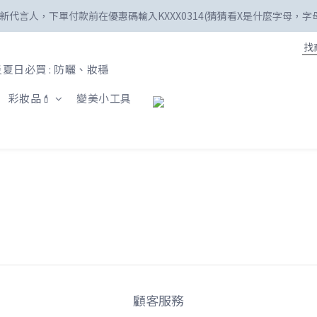
美】新代言人，下單付款前在優惠碼輸入KXXX0314(猜猜看X是什麼字母，
☀️「爸」氣外露！SKIN1004最高77折
新註冊會員享100購物金😍
夏日必買 : 防曬、妝穩
☀️「爸」氣外露！SKIN1004最高77折
彩妝品💄
變美小工具
顧客服務