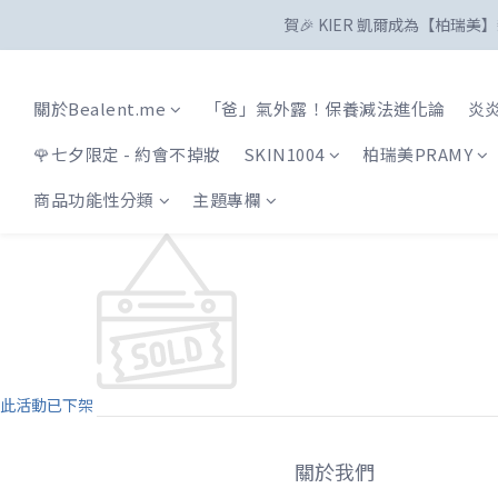
賀🎉 KIER 凱爾成為【柏瑞
關於Bealent.me
「爸」氣外露！保養減法進化論
炎炎
🌹七夕限定 - 約會不掉妝
SKIN1004
柏瑞美PRAMY
商品功能性分類
主題專欄
此活動已下架
關於我們