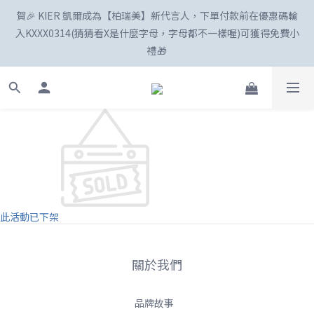
賀🎉 KIER 凱爾成為【柏瑞美】新代言人，下單付款前在優惠碼輸
☀️「爸」氣外露！SKIN1004最高77折、柏瑞美最高82折
入KXXX0314(猜猜看X是什麼字母，字母都不一樣喔)可獲得免費小
禮🎁
新註冊會員享100購物金😍
☀️「爸」氣外露！SKIN1004最高77折、柏瑞美最高82折
此活動已下架
關於我們
品牌故事