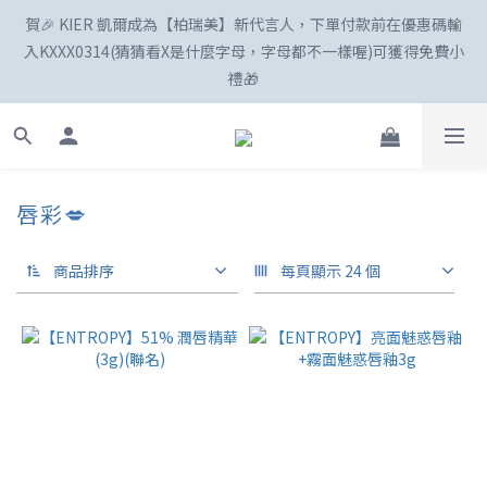
賀🎉 KIER 凱爾成為【柏瑞美】新代言人，下單付款前在優惠碼輸
☀️「爸」氣外露！SKIN1004最高77折、柏瑞美最高82折
入KXXX0314(猜猜看X是什麼字母，字母都不一樣喔)可獲得免費小
禮🎁
新註冊會員享100購物金😍
唇彩💋
☀️「爸」氣外露！SKIN1004最高77折、柏瑞美最高82折
商品排序
每頁顯示 24 個