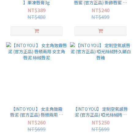
】果凍唇膏3g
唇蜜 (官方正品) 掛飾唇蜜 贈
掛件 護唇蜜唇部水光唇膏 潤
NT$389
NT$240
唇蜜 乾燥唇部補水
NT$480
NT$499
【INTO YOU 】 女主角致霧
【INTO YOU】 定制空氣感唇
唇泥 (官方正品) 唇頰兩用 女
泥 (官方正品) 啞光絲絨持久
主角唇泥 絲絨唇泥
顯白唇釉
NT$260
NT$250
NT$699
NT$699