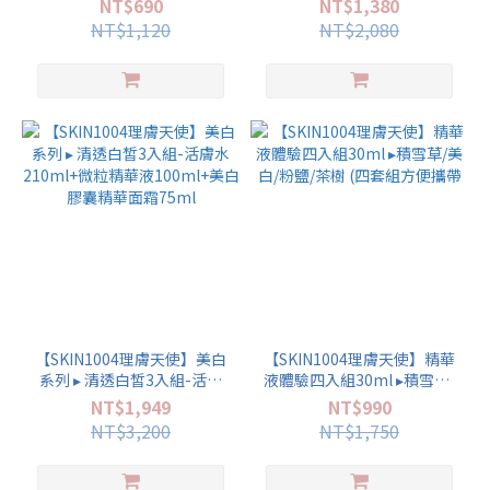
NT$690
NT$1,380
NT$1,120
NT$2,080
【SKIN1004理膚天使】美白
【SKIN1004理膚天使】精華
系列 ▸ 清透白皙3入組-活膚
液體驗四入組30ml ▸積雪草/
水210ml+微粒精華液
美白/粉鹽/茶樹 (四套組方便
NT$1,949
NT$990
100ml+美白膠囊精華面霜
攜帶
NT$3,200
NT$1,750
75ml