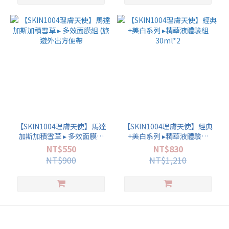
【SKIN1004理膚天使】馬達
【SKIN1004理膚天使】經典
加斯加積雪草 ▸ 多效面膜組
+美白系列 ▸精華液體驗組
(旅遊外出方便帶
30ml*2
NT$550
NT$830
NT$900
NT$1,210