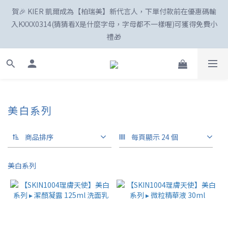
賀🎉 KIER 凱爾成為【柏瑞美】新代言人，下單付款前在優惠碼輸
☀️「爸」氣外露！SKIN1004最高77折
入KXXX0314(猜猜看X是什麼字母，字母都不一樣喔)可獲得免費小
禮🎁
新註冊會員享100購物金😍
美白系列
☀️「爸」氣外露！SKIN1004最高77折
商品排序
每頁顯示 24 個
美白系列