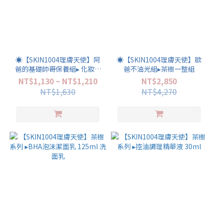
☀️【SKIN1004理膚天使】阿
☀️【SKIN1004理膚天使】歐
爸的基礎帥哥保養組▸ 化妝水
爸不油光組▸茶樹一整組
210ml+精華液30ml(經典
NT$1,130 ~ NT$1,210
NT$2,850
+茶樹任一搭配組合)
NT$1,630
NT$4,270