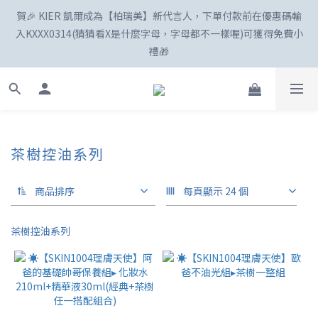
賀🎉 KIER 凱爾成為【柏瑞美】新代言人，下單付款前在優惠碼輸
☀️「爸」氣外露！SKIN1004最高77折
入KXXX0314(猜猜看X是什麼字母，字母都不一樣喔)可獲得免費小
禮🎁
新註冊會員享100購物金😍
茶樹控油系列
☀️「爸」氣外露！SKIN1004最高77折
商品排序
每頁顯示 24 個
茶樹控油系列