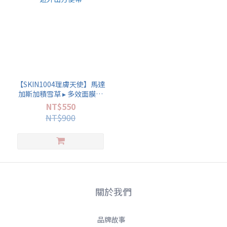
【SKIN1004理膚天使】馬達
加斯加積雪草 ▸ 多效面膜組
(旅遊外出方便帶
NT$550
NT$900
關於我們
品牌故事