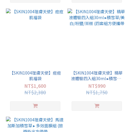
【SKIN1004理膚天使】痘痘
【SKIN1004理膚天使】精華
肌福袋
液體驗四入組30ml ▸積雪草/
美白/粉鹽/茶樹 (四套組方便
NT$1,600
NT$990
攜帶
NT$2,380
NT$1,750